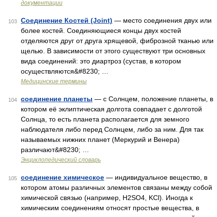
документации
Соединение Костей (Joint)
— место соединения двух или
103
более костей. Соединяющиеся концы двух костей
отделяются друг от друга хрящевой, фиброзной тканью или
щелью. В зависимости от этого существуют три основных
вида соединений: это диартроз (сустав, в котором
осуществляются&#8230; …
Медицинские термины
соединение планеты
— с Солнцем, положение планеты, в
104
котором её эклиптическая долгота совпадает с долготой
Солнца, то есть планета располагается для земного
наблюдателя либо перед Солнцем, либо за ним. Для так
называемых нижних планет (Меркурий и Венера)
различают&#8230; …
Энциклопедический словарь
соединение химическое
— индивидуальное вещество, в
105
котором атомы различных элементов связаны между собой
химической связью (например, H2SO4, KCl). Иногда к
химическим соединениям относят простые вещества, в