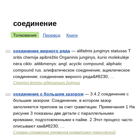
соединение
Толкование
Перевод
Книги
соединение жирного ряда
— alifatinis junginys statusas T
101
sritis chemija apibrėžtis Organinis junginys, kurio molekulėje
nėra ciklo. atitikmenys: angl. acyclic compound; aliphatic
compound rus. алифатическое соединение; ациклическое
соединение; соединение жирного ряда&#8230; …
Chemijos terminų aiškinamasis žodynas
соединение с большим зазором
— 3.4.2 соединение с
102
большим зазором: Соединение, в котором зазор
заполняется припоем за счет гравитации. Примечания 1 На
рисунке 3 показаны две детали с параллельными
кромками, подготовленными к пайке. 2 Этот процесс часто
описывают как&#8230; …
Словарь-справочник терминов нормативно-технической